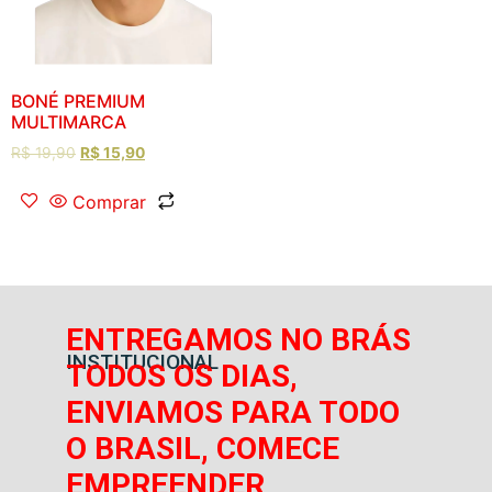
BONÉ PREMIUM
MULTIMARCA
R$
19,90
R$
15,90
Comprar
ENTREGAMOS NO BRÁS
INSTITUCIONAL
TODOS OS DIAS,
ENVIAMOS PARA TODO
O BRASIL, COMECE
EMPREENDER