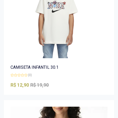
CAMISETA INFANTIL 30.1
(0)
Avaliação
0
R$
12,90
R$
19,90
de
5