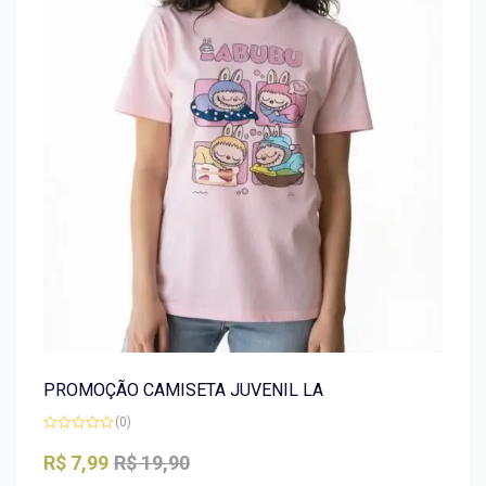
PROMOÇÃO CAMISETA JUVENIL LA
(0)
Avaliação
0
R$
7,99
R$
19,90
de
5