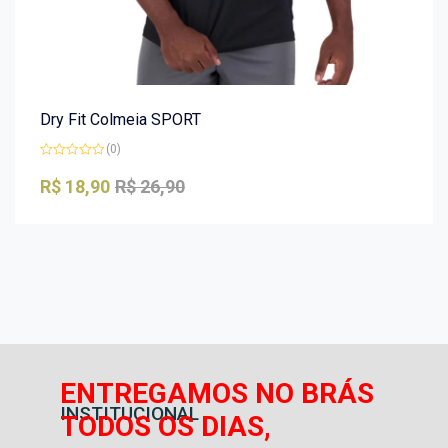
Dry Fit Colmeia SPORT
(0)
Avaliação
0
R$
18,90
R$
26,90
de
5
ENTREGAMOS NO BRÁS
INSTITUCIONAL
TODOS OS DIAS,