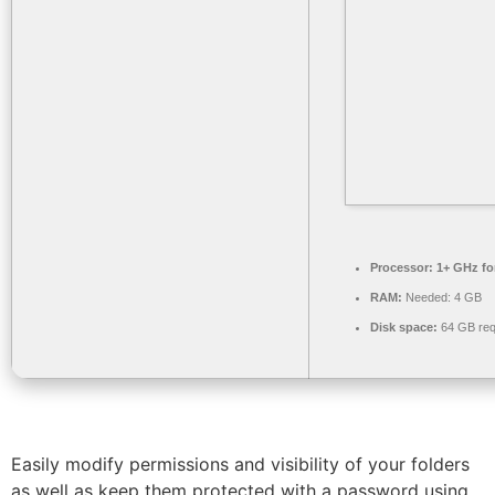
Processor:
1+ GHz fo
RAM:
Needed: 4 GB
Disk space:
64 GB req
Easily modify permissions and visibility of your folders
as well as keep them protected with a password using