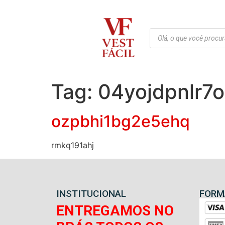
Tag:
04yojdpnlr7o
ozpbhi1bg2e5ehq
rmkq191ahj
INSTITUCIONAL
FORM
ENTREGAMOS NO