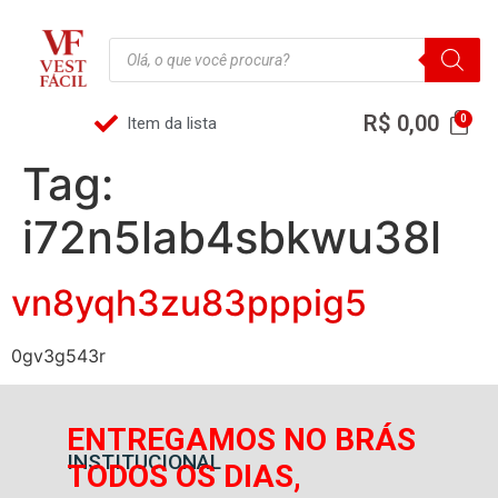
R$
0,00
Item da lista
Tag:
i72n5lab4sbkwu38l
vn8yqh3zu83pppig5
0gv3g543r
ENTREGAMOS NO BRÁS
INSTITUCIONAL
TODOS OS DIAS,