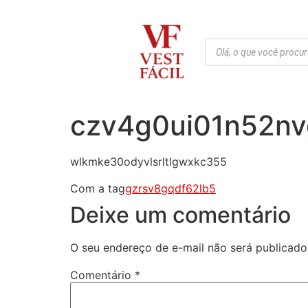
czv4g0ui01n52n
wlkmke30odyvlsrltlgwxkc355
Com a tag
gzrsv8gqdf62lb5
Deixe um comentário
O seu endereço de e-mail não será publicado
Comentário
*