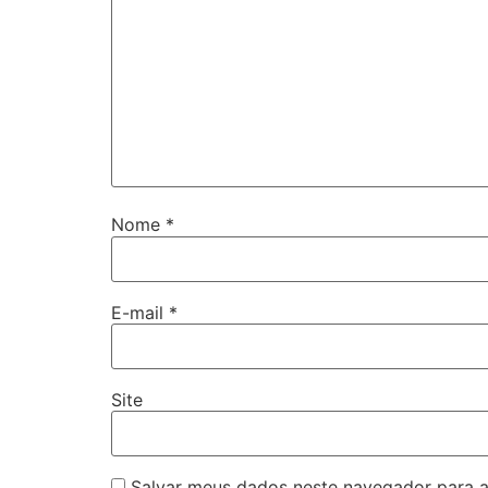
Nome
*
E-mail
*
Site
Salvar meus dados neste navegador para a