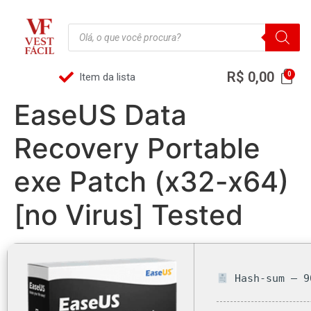
R$
0,00
Item da lista
EaseUS Data
Recovery Portable
exe Patch (x32-x64)
[no Virus] Tested
Hash-sum — 9