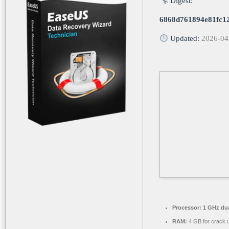
Digest:
6868d761894e81fc1
Updated:
2026-04
Processor:
1 GHz dua
RAM:
4 GB for crack 