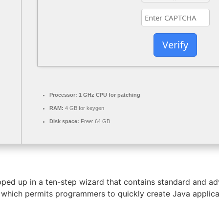
Verify
Processor:
1 GHz CPU for patching
RAM:
4 GB for keygen
Disk space:
Free: 64 GB
ped up in a ten-step wizard that contains standard and adv
n which permits programmers to quickly create Java applic