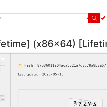
fetime] (x86x64) [Lifet
Hash:
87e36011a04aca5521a7d0c78a8b3a57
2026-05-15
Last Updated: