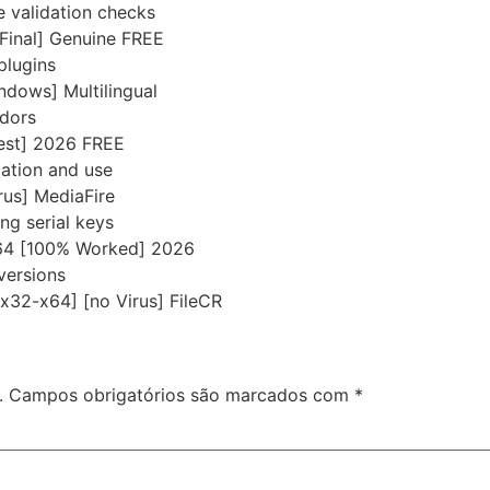
e validation checks
[Final] Genuine FREE
plugins
dows] Multilingual
ndors
test] 2026 FREE
lation and use
rus] MediaFire
ng serial keys
64 [100% Worked] 2026
versions
x32-x64] [no Virus] FileCR
.
Campos obrigatórios são marcados com
*