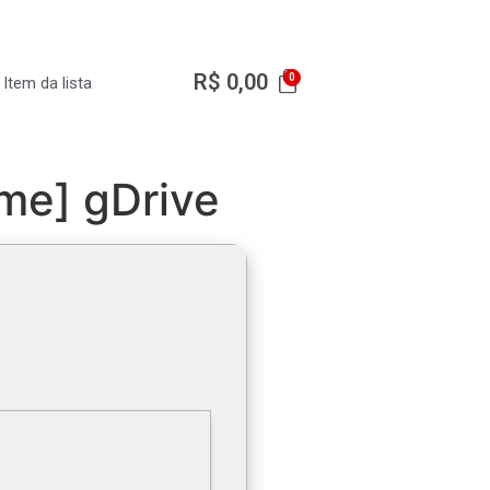
R$
0,00
Item da lista
ime] gDrive