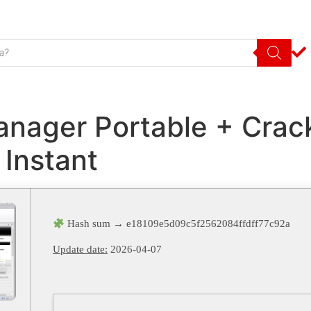
nager Portable + Cra
 Instant
Hash sum → e18109e5d09c5f2562084ffdff77c92a
Update date:
2026-04-07