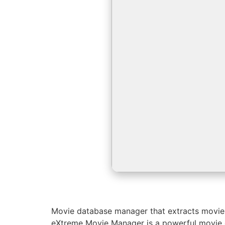
Movie database manager that extracts movie i
eXtreme Movie Manager is a powerful movie d