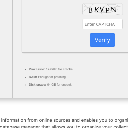
Verify
Processor:
1+ GHz for cracks
RAM:
Enough for patching
Disk space:
64 GB for unpack
nformation from online sources and enables you to organize
atabase manager that allows you to organize your collecti