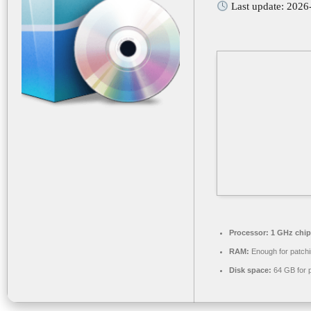
Last update: 2026
Processor:
1 GHz chi
RAM:
Enough for patch
Disk space:
64 GB for 