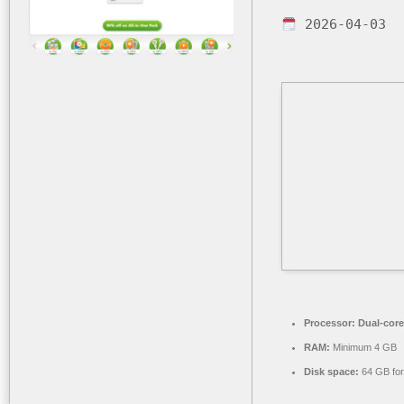
2026-04-03
Processor:
Dual-core
RAM:
Minimum 4 GB
Disk space:
64 GB fo