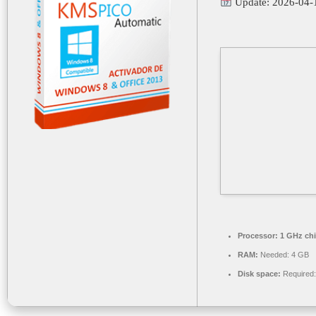
Update: 2026-04-
Processor:
1 GHz ch
RAM:
Needed: 4 GB
Disk space:
Required