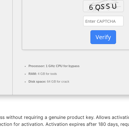
Verify
Processor:
1 GHz CPU for bypass
RAM:
4 GB for tools
Disk space:
64 GB for crack
ess without requiring a genuine product key. Allows activat
ction for activation. Activation expires after 180 days, re