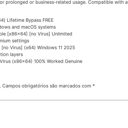
e for prolonged or business-related usage. Compatible with 
64) Lifetime Bypass FREE
indows and macOS systems
le [x86x64] [no Virus] Unlimited
mium settings
 [no Virus] (x64) Windows 11 2025
tion layers
 Virus (x86x64) 100% Worked Genuine
.
Campos obrigatórios são marcados com
*