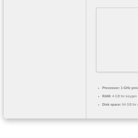
Processor:
1 GHz pro
RAM:
4 GB for keygen
Disk space:
64 GB for