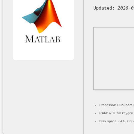
Updated:
2026-0
Processor:
Dual-core 
RAM:
4 GB for keygen
Disk space:
64 GB for 