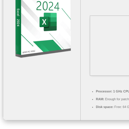
Processor:
1 GHz CPU
RAM:
Enough for patch
Disk space:
Free: 64 