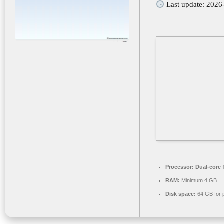
Last update: 2026
Processor:
Dual-core 
RAM:
Minimum 4 GB
Disk space:
64 GB for 