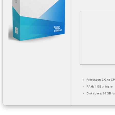
Processor:
1 GHz CPU
RAM:
4 GB or higher
Disk space:
64 GB fo