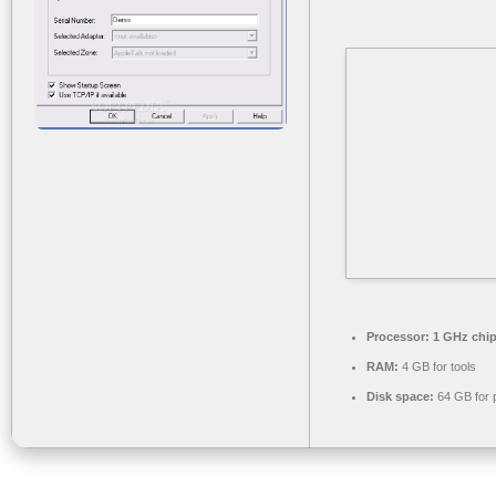
Processor:
1 GHz chi
RAM:
4 GB for tools
Disk space:
64 GB for 