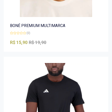
BONÉ PREMIUM MULTIMARCA
(0)
Avaliação
0
R$
15,90
R$
19,90
de
5