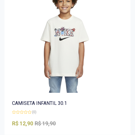
CAMISETA INFANTIL 30.1
(0)
Avaliação
0
R$
12,90
R$
19,90
de
5