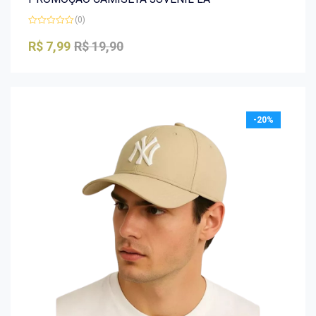
(0)
Avaliação
0
R$
7,99
R$
19,90
de
5
-20%