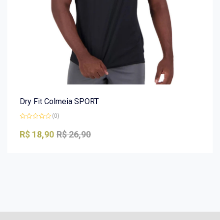
Dry Fit Colmeia SPORT
(0)
Avaliação
0
R$
18,90
R$
26,90
de
5