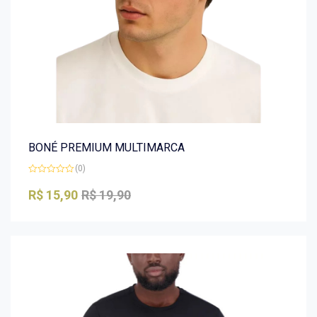
BONÉ PREMIUM MULTIMARCA
(0)
Avaliação
0
R$
15,90
R$
19,90
de
5