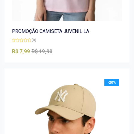
PROMOÇÃO CAMISETA JUVENIL LA
(0)
Avaliação
0
R$
7,99
R$
19,90
de
5
-20%