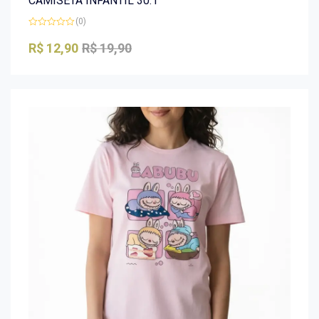
CAMISETA INFANTIL 30.1
(0)
Avaliação
0
R$
12,90
R$
19,90
de
5