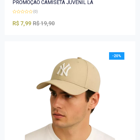
PROMOÇÃO CAMISETA JUVENIL LA
(0)
Avaliação
0
R$
7,99
R$
19,90
de
5
-20%