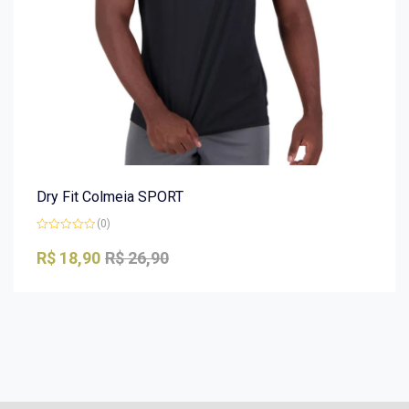
Dry Fit Colmeia SPORT
(0)
Avaliação
0
R$
18,90
R$
26,90
de
5