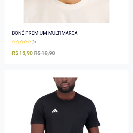
BONÉ PREMIUM MULTIMARCA
(0)
Avaliação
0
R$
15,90
R$
19,90
de
5