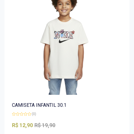
CAMISETA INFANTIL 30.1
(0)
Avaliação
0
R$
12,90
R$
19,90
de
5