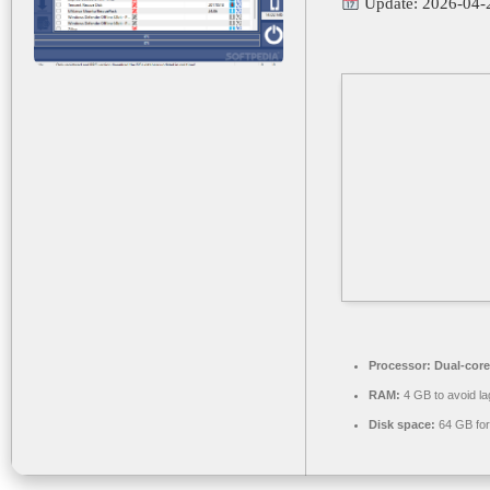
Update: 2026-04-
Processor:
Dual-core
RAM:
4 GB to avoid la
Disk space:
64 GB for