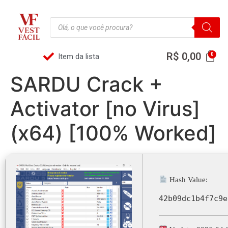
R$
0,00
Item da lista
SARDU Crack +
Activator [no Virus]
(x64) [100% Worked]
Hash Value:
42b09dc1b4f7c9e