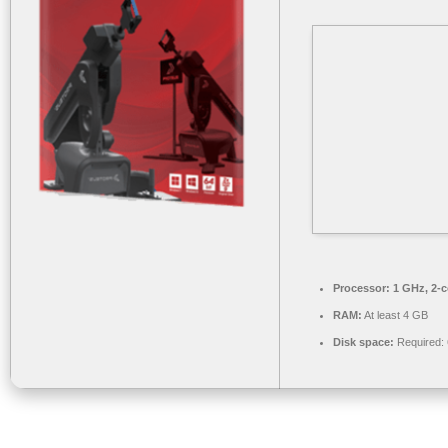
Processor:
1 GHz, 2-
RAM:
At least 4 GB
Disk space:
Required: