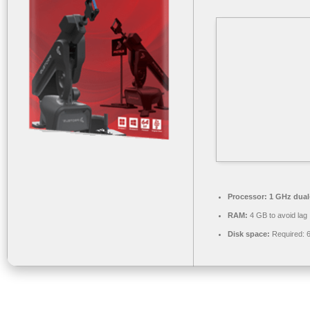
Processor:
1 GHz dual-
RAM:
4 GB to avoid lag
Disk space:
Required: 