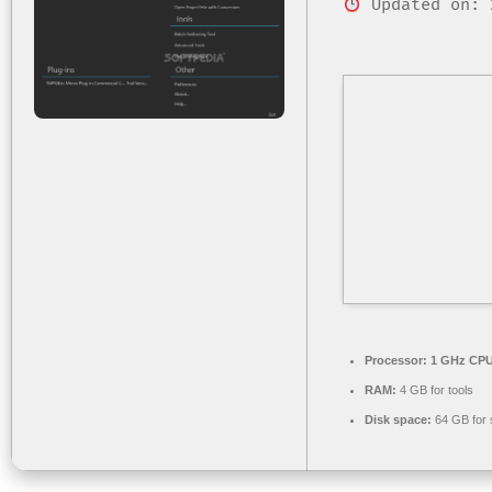
Updated on: 
Processor:
1 GHz CPU
RAM:
4 GB for tools
Disk space:
64 GB for 