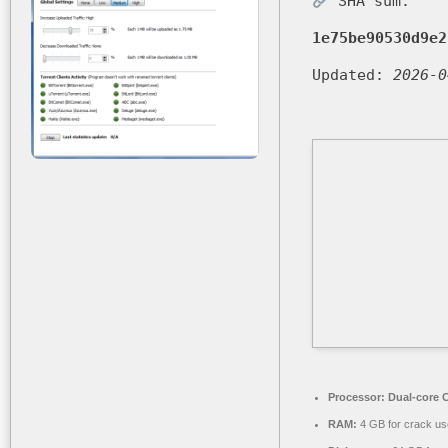
SHA sum:
1e75be90530d9e2
Updated:
2026-0
Processor:
Dual-core C
RAM:
4 GB for crack us