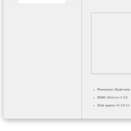
Processor:
Dual-core 
RAM:
Minimum 4 GB
Disk space:
64 GB for