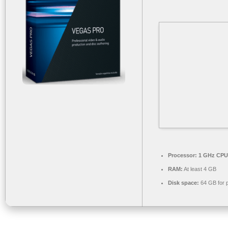
Processor:
1 GHz CPU 
RAM:
At least 4 GB
Disk space:
64 GB for 