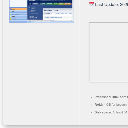
Last Update: 202
Processor:
Dual-core 
RAM:
4 GB for keygen
Disk space:
At least 6