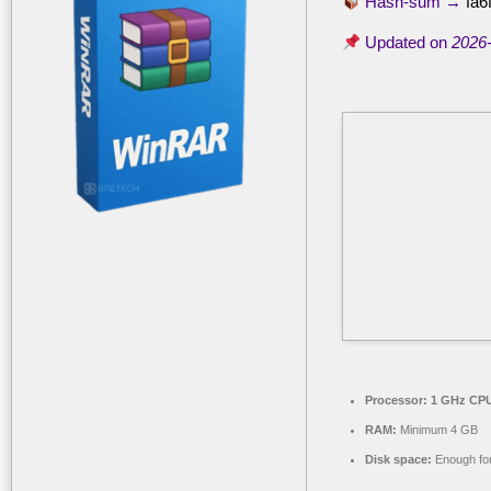
Hash-sum →
fa6
Updated on
2026
Processor:
1 GHz CPU
RAM:
Minimum 4 GB
Disk space:
Enough for