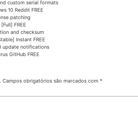
nd custom serial formats
ows 10 Reddit FREE
ense patching
 [Full] FREE
ation and checksum
table] Instant FREE
d update notifications
Virus GitHub FREE
.
Campos obrigatórios são marcados com
*