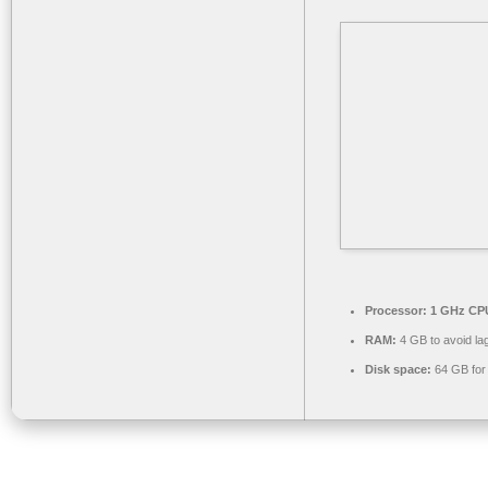
Processor:
1 GHz CPU
RAM:
4 GB to avoid la
Disk space:
64 GB for i