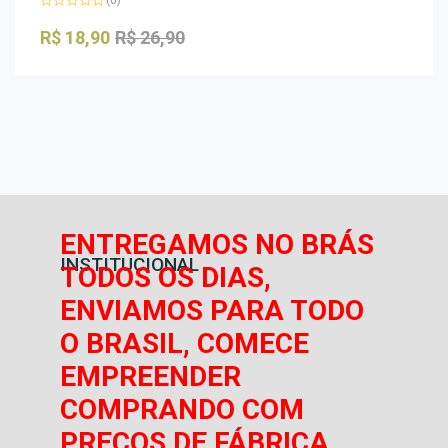
Avaliação
0
R$
18,90
R$
26,90
de
5
ENTREGAMOS NO BRÁS
INSTITUCIONAL
TODOS OS DIAS,
ENVIAMOS PARA TODO
O BRASIL, COMECE
EMPREENDER
COMPRANDO COM
PREÇOS DE FÁBRICA