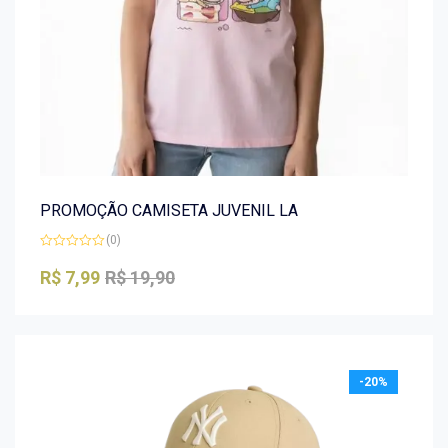
PROMOÇÃO CAMISETA JUVENIL LA
(0)
Avaliação
0
R$
7,99
R$
19,90
de
5
-20%