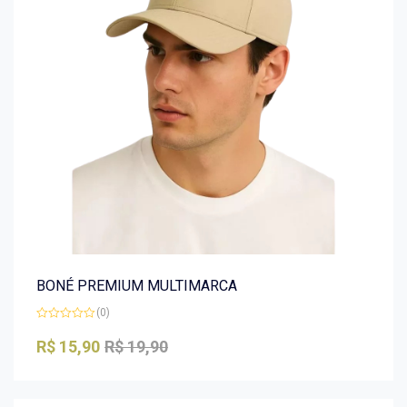
BONÉ PREMIUM MULTIMARCA
(0)
Avaliação
0
R$
15,90
R$
19,90
de
5