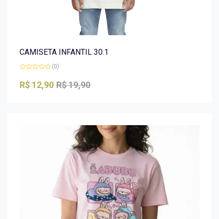
CAMISETA INFANTIL 30.1
(0)
Avaliação
0
R$
12,90
R$
19,90
de
5