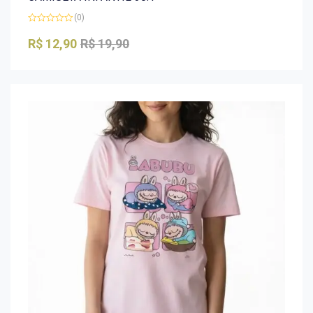
(0)
Avaliação
0
R$
12,90
R$
19,90
de
5