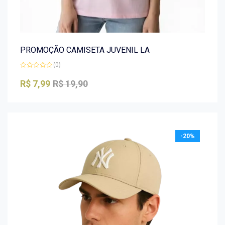
PROMOÇÃO CAMISETA JUVENIL LA
(0)
Avaliação
0
R$
7,99
R$
19,90
de
5
-20%