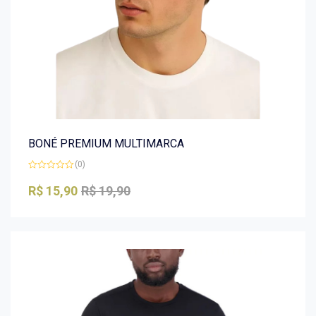
BONÉ PREMIUM MULTIMARCA
(0)
Avaliação
0
R$
15,90
R$
19,90
de
5