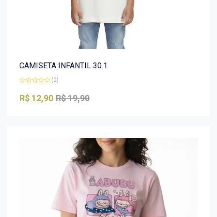
CAMISETA INFANTIL 30.1
(0)
Avaliação
0
R$
12,90
R$
19,90
de
5