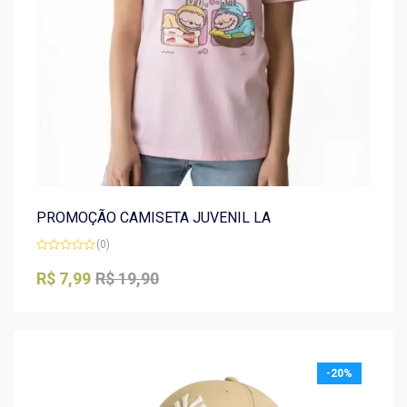
PROMOÇÃO CAMISETA JUVENIL LA
(0)
Avaliação
0
R$
7,99
R$
19,90
de
5
-20%