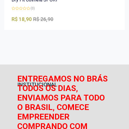
(0)
Avaliação
0
R$
18,90
R$
26,90
de
5
ENTREGAMOS NO BRÁS
INSTITUCIONAL
TODOS OS DIAS,
ENVIAMOS PARA TODO
O BRASIL, COMECE
EMPREENDER
COMPRANDO COM