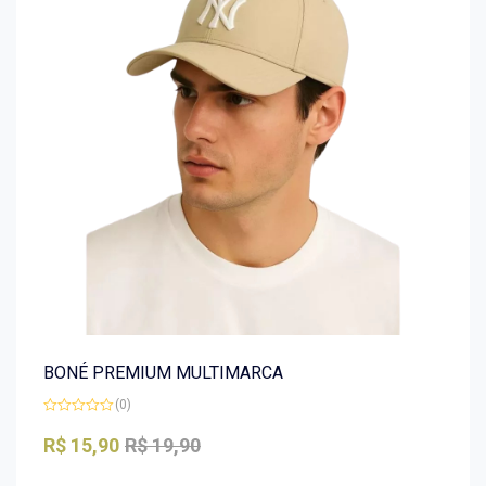
BONÉ PREMIUM MULTIMARCA
(0)
Avaliação
0
R$
15,90
R$
19,90
de
5