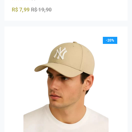
Avaliação
0
R$
7,99
R$
19,90
de
5
-20%