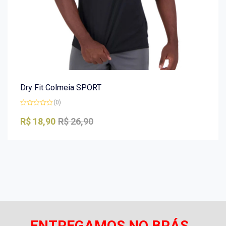
Dry Fit Colmeia SPORT
(0)
Avaliação
0
R$
18,90
R$
26,90
de
5
ENTREGAMOS NO BRÁS