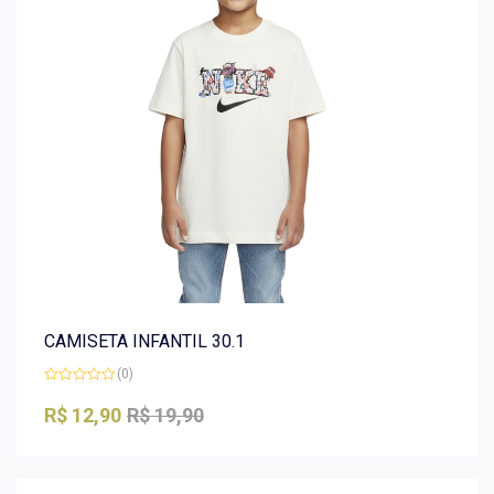
CAMISETA INFANTIL 30.1
(0)
Avaliação
0
R$
12,90
R$
19,90
de
5