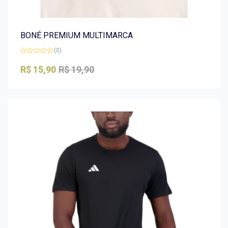
BONÉ PREMIUM MULTIMARCA
(0)
Avaliação
0
R$
15,90
R$
19,90
de
5