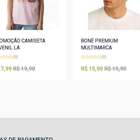
OMOÇÃO CAMISETA
BONÉ PREMIUM
VENIL LA
MULTIMARCA
(0)
(0)
iação
Avaliação
0
7,99
R$
19,90
R$
15,90
R$
19,90
de
5
AS DE PAGAMENTO