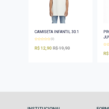
CAMISETA INFANTIL 30.1
PR
JU
(0)
Avaliação
0
R$
12,90
R$
19,90
Aval
de
0
5
R$
de
5
INSTITUCIONAL
FORM