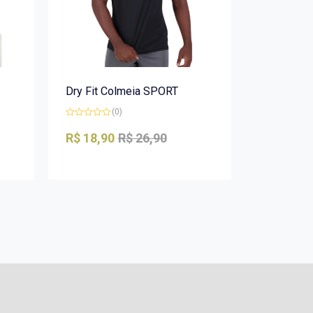
Dry Fit Colmeia SPORT
(0)
Avaliação
0
R$
18,90
R$
26,90
de
5