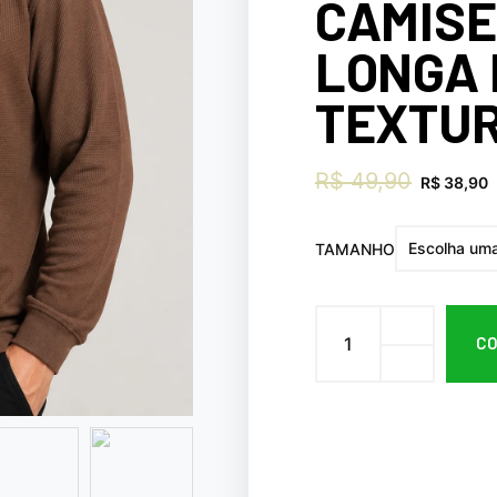
CAMIS
LONGA 
TEXTU
R$
49,90
R$
38,90
TAMANHO
C